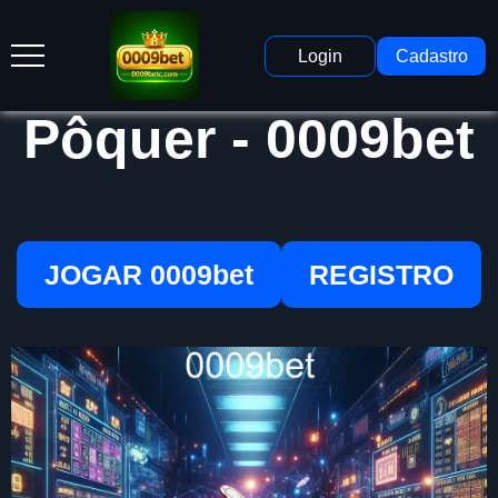
Login
Cadastro
Pôquer - 0009bet
JOGAR 0009bet
REGISTRO