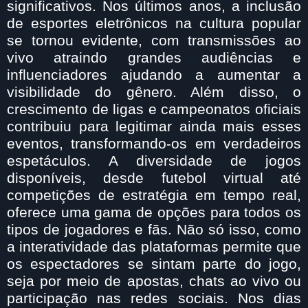
significativos. Nos últimos anos, a inclusão
de esportes eletrônicos na cultura popular
se tornou evidente, com transmissões ao
vivo atraindo grandes audiências e
influenciadores ajudando a aumentar a
visibilidade do gênero. Além disso, o
crescimento de ligas e campeonatos oficiais
contribuiu para legitimar ainda mais esses
eventos, transformando-os em verdadeiros
espetáculos. A diversidade de jogos
disponíveis, desde futebol virtual até
competições de estratégia em tempo real,
oferece uma gama de opções para todos os
tipos de jogadores e fãs. Não só isso, como
a interatividade das plataformas permite que
os espectadores se sintam parte do jogo,
seja por meio de apostas, chats ao vivo ou
participação nas redes sociais. Nos dias