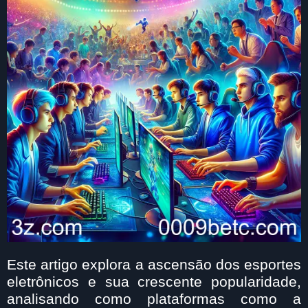
Este artigo explora a ascensão dos esportes
eletrônicos e sua crescente popularidade,
analisando como plataformas como a